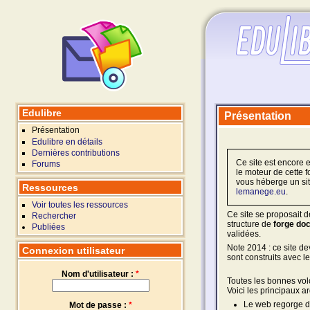
Edulibre
Présentation
Présentation
Edulibre en détails
Dernières contributions
Ce site est encore 
Forums
le moteur de cette f
vous héberge un site 
Ressources
lemanege.eu
.
Voir toutes les ressources
Ce site se proposait d
Rechercher
structure de
forge do
Publiées
validées.
Note 2014 : ce site de
Connexion utilisateur
sont construits avec l
Nom d'utilisateur :
*
Toutes les bonnes vol
Voici les principaux a
Le web regorge de
Mot de passe :
*