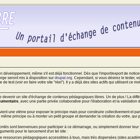
en développement, même s'il est déjà fonctionnel. Dès que l'import/export de notic
orge seront mis à disposition sur
drupal.org
. Cependant, si vous désirez le tester,
de test (voir en faire votre site "réel"). Il y a déjà des sites actifs qui utilisent ce
e devenir un site d'échange de contenus pédagogiques libres. Un de plus ! La diffé
cumentaire
, avec une partie privée collaborative pour l'élaboration et la validatio
vient une vitrine pour exposer le principe mais pour construire collectivement et 
e même principe ou à monter un petit groupe et demander la création du votre, qui p
ontés sont bienvenues pour participer à ce démarrage, ou simplement donner leur po
rguments pour le lancement d'un tel site :
 ressources pédagogiques accessibles à tous, mais très dispersées (sites académiqu